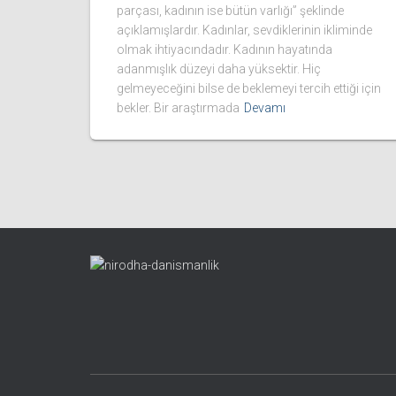
parçası, kadının ise bütün varlığı” şeklinde
açıklamışlardır. Kadınlar, sevdiklerinin ikliminde
olmak ihtiyacındadır. Kadının hayatında
adanmışlık düzeyi daha yüksektir. Hiç
gelmeyeceğini bilse de beklemeyi tercih ettiği için
bekler. Bir araştırmada
Devamı