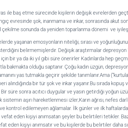
as ile baş etme sürecinde kişilerin değişik evrelerden geçt
ngıç evresinde şok, inanmama ve inkar, sonrasında akut s
yal çekilme sonunda da yeniden toparlanma dönemi ve iyil
elerde yaşanan emosyonların niteliği, sırası ve yoğunluğunu
österdiğini belirmemişlerdir. Değişik araştırmalar depresyon b
çin bir ya da iki yıl gibi süre önerirler Kadınlarda hep geçmi
a bakmakta olduğu saptanır. Çoğu kadın üzgün, depresyonlu,
manını yas tutmakla geçirir şekilde tanımlanır.Ama (“kurtu
beri alındığında bir tür şok ve inkar yaşanır.Bu sırada kopu
ir süre sonra acıtıcı duygular ve yasın getirdiği yoğun üzün
 sistemin aşırı hareketlenmesi izler;Karın ağrısı, nefes darlı
e kontrol edilemeyen ağlamalar. İlk günler ve ilk haftalarda 
e vefat eden kişiyi anımsatan şeyler bu belirtileri tetikler. Bazı
t eden kişiyi anımsatır ve bu kişilerde bu belirtiler daha s