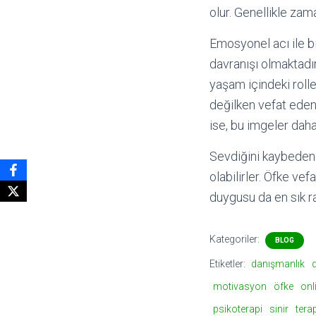
olur. Genellikle zaman
Emosyonel acı ile b
davranışı olmaktadır
yaşam içindeki rolle
değilken vefat eden k
ise, bu imgeler daha 
Sevdiğini kaybedenle
olabilirler. Öfke vef
duygusu da en sık ra
Kategoriler:
BLOG
Etiketler:
danışmanlık
motivasyon
öfke
onl
psikoterapi
sinir
tera