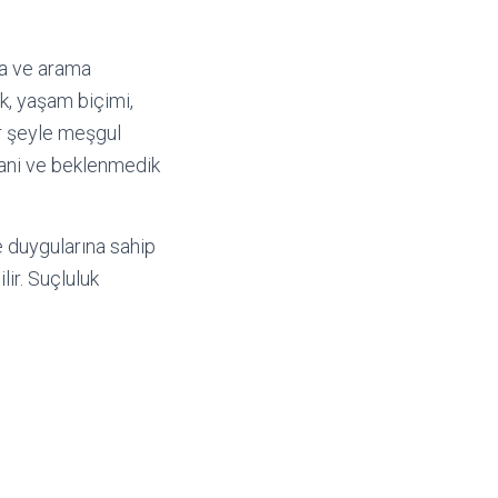
ma ve arama
ik, yaşam biçimi,
ir şeyle meşgul
at ani ve beklenmedik
e duygularına sahip
lir. Suçluluk