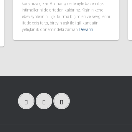
karşınıza çıkar. Bu inanç nedeniyle bazen ilişki
ihtimallerini de ortadan kaldırırız. Kişinin kendi
ebeveynlerinin ilişki kurma biçimleri ve sevgilerini
ifade ediş tarzı, bireyin aşk ile ilgili kanaatini
yetişkinlik dönemindeki zaman
Devamı