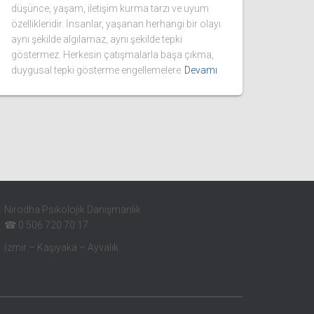
düşünce, yaşam, iletişim kurma tarzı ve uyum
özellikleridir. İnsanlar, yaşanan herhangi bir olayı
aynı şekilde algılamaz, aynı şekilde tepki
göstermez. Herkesin çatışmalarla başa çıkma,
duygusal tepki gösterme engellemelere
Devamı
Nirodha Psikolojik Danışmanlık
☎ 0 506 720 70 17
İzmir – Kaşıyaka – Ayvalık