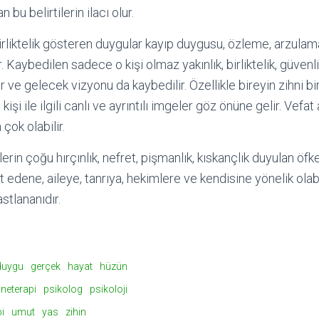
 bu belirtilerin ilacı olur.
irliktelik gösteren duygular kayıp duygusu, özleme, arzula
. Kaybedilen sadece o kişi olmaz yakınlık, birliktelik, güvenl
r ve gelecek vizyonu da kaybedilir. Özellikle bireyin zihni b
işi ile ilgili canlı ve ayrıntılı imgeler göz önüne gelir. Vef
çok olabilir.
rin çoğu hırçınlık, nefret, pişmanlık, kıskançlık duyulan öfk
at edene, aileye, tanrıya, hekimlere ve kendisine yönelik olabi
stlananıdır.
duygu
gerçek
hayat
hüzün
ineterapi
psikolog
psikoloji
pi
umut
yas
zihin