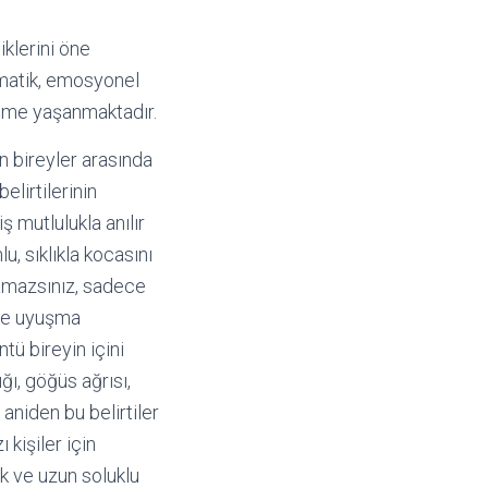
iklerini öne
omatik, emosyonel
eşme yaşanmaktadır.
n bireyler arasında
elirtilerinin
ş mutlulukla anılır
 sıklıkla kocasını
lamazsınız, sadece
ş ve uyuşma
tü bireyin içini
ğı, göğüs ağrısı,
aniden bu belirtiler
 kişiler için
ık ve uzun soluklu