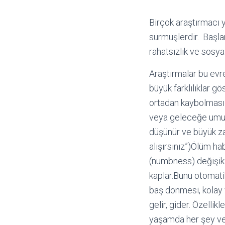
Birçok araştırmacı y
sürmüşlerdir. Başla
rahatsızlık ve sos
Araştırmalar bu evr
büyük farklılıklar g
ortadan kaybolması i
veya geleceğe umutl
düşünür ve büyük za
alışırsınız”)Ölüm ha
(numbness) değişik B
kaplar.Bunu otomatik
baş dönmesi, kolay v
gelir, gider. Özellikl
yaşamda her şey vefa