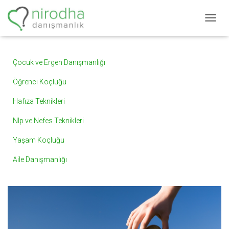
M
E
N
Ü
Çocuk ve Ergen Danışmanlığı
Y
Ü
Öğrenci Koçluğu
A
Ç
Hafıza Teknikleri
/
K
Nlp ve Nefes Teknikleri
A
P
Yaşam Koçluğu
A
Aile Danışmanlığı