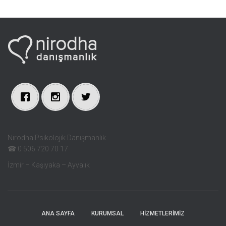
Nirodha Psikolojik Danışmanlık
☎ 0 506 720 70 17
İzmir – Kaşıyaka – Ayvalık
ANA SAYFA
KURUMSAL
HIZMETLERIMIZ