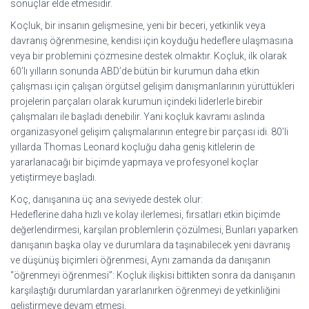
sonuçlar elde etmesidir.
Koçluk, bir insanın gelişmesine, yeni bir beceri, yetkinlik veya
davranış öğrenmesine, kendisi için koyduğu hedeflere ulaşmasına
veya bir problemini çözmesine destek olmaktır. Koçluk, ilk olarak
60’lı yılların sonunda ABD’de bütün bir kurumun daha etkin
çalışması için çalışan örgütsel gelişim danışmanlarının yürüttükleri
projelerin parçaları olarak kurumun içindeki liderlerle birebir
çalışmaları ile başladı denebilir. Yani koçluk kavramı aslında
organizasyonel gelişim çalışmalarının entegre bir parçası idi. 80’li
yıllarda Thomas Leonard koçluğu daha geniş kitlelerin de
yararlanacağı bir biçimde yapmaya ve profesyonel koçlar
yetiştirmeye başladı.
Koç, danışanına üç ana seviyede destek olur:
Hedeflerine daha hızlı ve kolay ilerlemesi, fırsatları etkin biçimde
değerlendirmesi, karşılan problemlerin çözülmesi, Bunları yaparken
danışanın başka olay ve durumlara da taşınabilecek yeni davranış
ve düşünüş biçimleri öğrenmesi, Aynı zamanda da danışanın
“öğrenmeyi öğrenmesi”: Koçluk ilişkisi bittikten sonra da danışanın
karşılaştığı durumlardan yararlanırken öğrenmeyi de yetkinliğini
geliştirmeye devam etmesi.