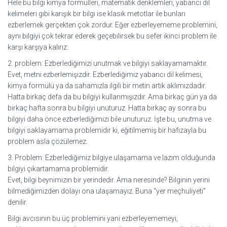
Hele bu bilgi kimya formülleri, matematik denklemleri, yabancı dil
kelimeleri gibi karışık bir bilgi ise klasik metotlar ile bunları
ezberlemek gerçekten çok zordur. Eğer ezberleyememe problemini,
aynı bilgiyi çok tekrar ederek geçebilirsek bu sefer ikinci problem ile
karşı karşıya kalırız.
2. problem: Ezberlediğimizi unutmak ve bilgiyi saklayamamaktır.
Evet, metni ezberlemişizdir. Ezberlediğimiz yabancı dil kelimesi,
kimya formülü ya da sahamızla ilgili bir metin artık aklımızdadır.
Hatta birkaç defa da bu bilgiyi kullanmışızdır. Ama birkaç gün ya da
birkaç hafta sonra bu bilgiyi unuturuz. Hatta birkaç ay sonra bu
bilgiyi daha önce ezberlediğimizi bile unuturuz. İşte bu, unutma ve
bilgiyi saklayamama problemidir ki, eğitilmemiş bir hafızayla bu
problem asla çözülemez.
3. Problem: Ezberlediğimiz bilgiye ulaşamama ve lazım olduğunda
bilgiyi çıkartamama problemidir.
Evet, bilgi beynimizin bir yerindedir. Ama neresinde? Bilginin yerini
bilmediğimizden dolayı ona ulaşamayız. Buna “yer meçhuliyeti”
denilir.
Bilgi avcısının bu üç problemini yani ezberleyememeyi,