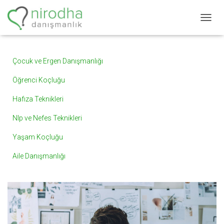
M
E
N
Ü
Çocuk ve Ergen Danışmanlığı
Y
Ü
Öğrenci Koçluğu
A
Ç
Hafıza Teknikleri
/
K
Nlp ve Nefes Teknikleri
A
P
Yaşam Koçluğu
A
Aile Danışmanlığı