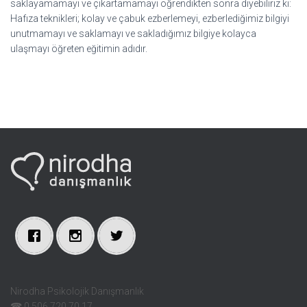
saklayamamayı ve çıkartamamayı öğrendikten sonra diyebiliriz ki:
Hafıza teknikleri; kolay ve çabuk ezberlemeyi, ezberlediğimiz bilgiyi
unutmamayı ve saklamayı ve sakladığımız bilgiye kolayca
ulaşmayı öğreten eğitimin adıdır.
Nirodha Psikolojik Danışmanlık
☎ 0 506 720 70 17