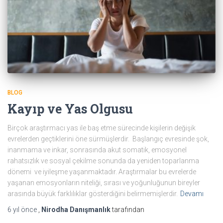
BLOG
Kayıp ve Yas Olgusu
Birçok araştırmacı yas ile baş etme sürecinde kişilerin değişik
evrelerden geçtiklerini öne sürmüşlerdir. Başlangıç evresinde şok,
inanmama ve inkar, sonrasında akut somatik, emosyonel
rahatsızlık ve sosyal çekilme sonunda da yeniden toparlanma
dönemi ve iyileşme yaşanmaktadır. Araştırmalar bu evrelerde
yaşanan emosyonların niteliği, sırası ve yoğunluğunun bireyler
arasında büyük farklılıklar gösterdiğini belirmemişlerdir.
Devamı
6 yıl
önce
,
Nirodha Danışmanlık
tarafından