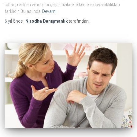
tatları, renkleri ve ısı gibi çeşitli fiziksel etkenlere dayanıklılıkları
farklıdır. Bu aslında
Devamı
6 yıl
önce
,
Nirodha Danışmanlık
tarafından