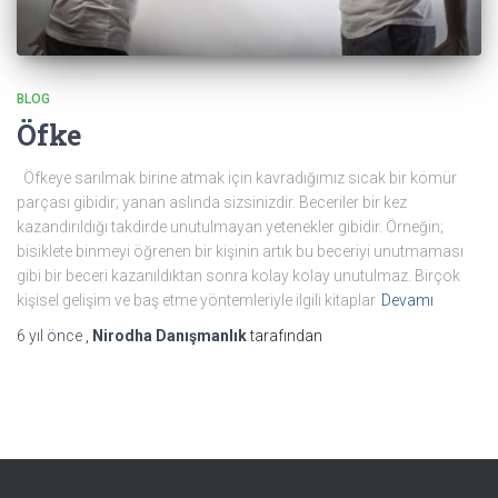
BLOG
Öfke
Öfkeye sarılmak birine atmak için kavradığımız sıcak bir kömür
parçası gibidir; yanan aslında sizsinizdir. Beceriler bir kez
kazandırıldığı takdirde unutulmayan yetenekler gibidir. Örneğin;
bisiklete binmeyi öğrenen bir kişinin artık bu beceriyi unutmaması
gibi bir beceri kazanıldıktan sonra kolay kolay unutulmaz. Birçok
kişisel gelişim ve baş etme yöntemleriyle ilgili kitaplar
Devamı
6 yıl
önce
,
Nirodha Danışmanlık
tarafından