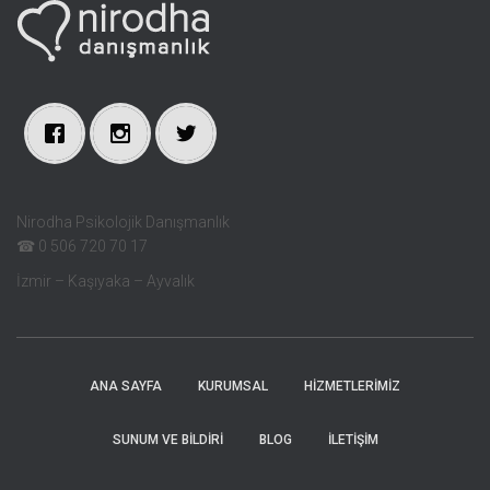
Nirodha Psikolojik Danışmanlık
☎ 0 506 720 70 17
İzmir – Kaşıyaka – Ayvalık
ANA SAYFA
KURUMSAL
HIZMETLERIMIZ
SUNUM VE BILDIRI
BLOG
İLETIŞIM