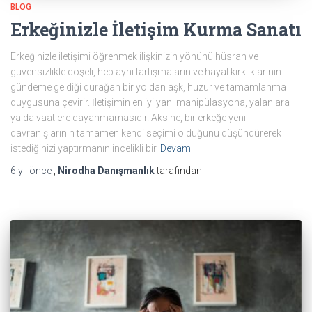
BLOG
Erkeğinizle İletişim Kurma Sanatı
Erkeğinizle iletişimi öğrenmek ilişkinizin yönünü hüsran ve
güvensizlikle döşeli, hep aynı tartışmaların ve hayal kırklıklarının
gündeme geldiği durağan bir yoldan aşk, huzur ve tamamlanma
duygusuna çevirir. İletişimin en iyi yanı manipülasyona, yalanlara
ya da vaatlere dayanmamasıdır. Aksine, bir erkeğe yeni
davranışlarının tamamen kendi seçimi olduğunu düşündürerek
istediğinizi yaptırmanın incelikli bir
Devamı
6 yıl
önce
,
Nirodha Danışmanlık
tarafından