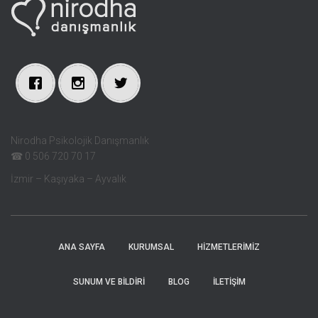
Nirodha Psikolojik Danışmanlık
☎ 0 506 720 70 17
İzmir – Kaşıyaka – Ayvalık
ANA SAYFA
KURUMSAL
HIZMETLERIMIZ
SUNUM VE BILDIRI
BLOG
İLETIŞIM