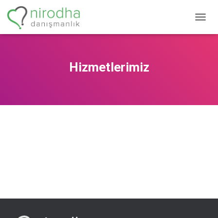
M
E
N
Ü
Y
Hizmetlerimiz
Ü
A
Ç
/
K
A
P
A